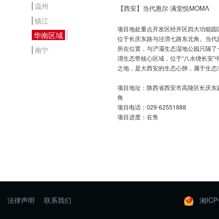
温州
【西安】当代惠尔·满堂悦MOMΛ
镇江
项目地处重点开发区经开区四大功能园
华南区域
位于长庆东路与泾渭七路东北角。当代惠
所在位置，与浐灞生态湿地公园只隔了
南宁
渭生态带核心区域，位于“八水绕长安”
之地，是大西安的生态心肺，属于生态
项目地址：陕西省西安市高陵区长庆东
角
项目电话：029-62551888
项目进度：在售
法律声明
联系我们
湘ICP