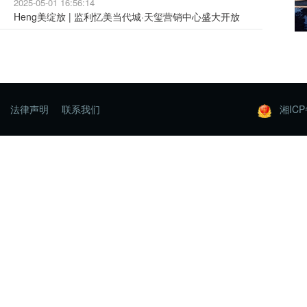
2025-05-01 16:56:14
Heng美绽放 | 监利忆美当代城·天玺营销中心盛大开放
法律声明
联系我们
湘ICP