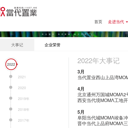
首页
走进当代
大事记
企业荣誉
2022年大事记
2022
3月
当代置业西山上品湾MOM
2021
2020
4月
北京通州万国城MOMΛ
2019年
西安当代境MOMΛ工地
2018年
5月
阜阳当代城MOMΛ竣备
2017年
晋中当代上品府MOMΛ