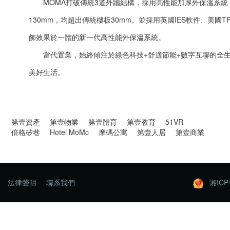
ΜΟΜΛ打破傳統3道外牆結構，採用高性能加厚外保溫系統
130mm，均超出傳統樓板30mm。並採用英國IES軟件、美國
飾效果於一體的新一代高性能外保溫系統。
當代置業，始終傾注於綠色科技+舒適節能+數字互聯的全
美好生活。
第壹資產
第壹物業
第壹體育
第壹教育
51VR
倍格矽巷
Hotel MoMc
摩碼公寓
第壹人居
第壹商業
法律聲明
聯系我們
湘ICP