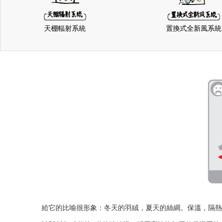
天棚輻射系統
置換式全新風系統
給它的比喻很形象：冬天的羽絨，夏天的絲綢。保溫，隔熱