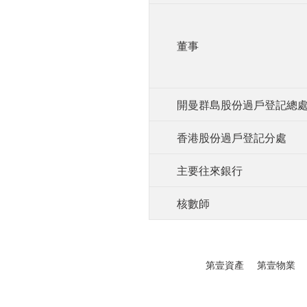
董事
開曼群島股份過戶登記總
香港股份過戶登記分處
主要往來銀行
核數師
第壹資產
第壹物業