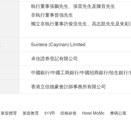
執行董事張鵬先生、張雷先生及陳音先生
非執行董事曾強先生
獨立非執行董事許俊浩先生、高志凱先生及朱彩
Suntera (Cayman) Limited
處
卓佳證券登記有限公司
中國銀行/中國工商銀行/中國招商銀行/恒生銀行
香港立信德豪會計師事務所有限公司
第壹體育
第壹教育
51VR
倍格矽巷
Hotel MoMc
摩碼公寓