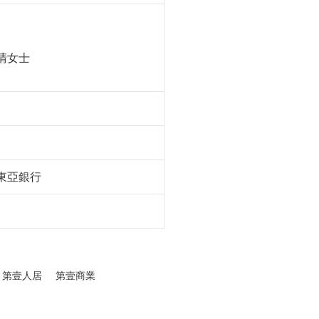
清女士
/東亞銀行
第壹人居
第壹商業